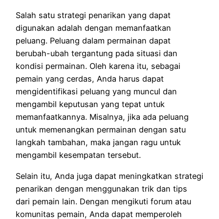
Salah satu strategi penarikan yang dapat
digunakan adalah dengan memanfaatkan
peluang. Peluang dalam permainan dapat
berubah-ubah tergantung pada situasi dan
kondisi permainan. Oleh karena itu, sebagai
pemain yang cerdas, Anda harus dapat
mengidentifikasi peluang yang muncul dan
mengambil keputusan yang tepat untuk
memanfaatkannya. Misalnya, jika ada peluang
untuk memenangkan permainan dengan satu
langkah tambahan, maka jangan ragu untuk
mengambil kesempatan tersebut.
Selain itu, Anda juga dapat meningkatkan strategi
penarikan dengan menggunakan trik dan tips
dari pemain lain. Dengan mengikuti forum atau
komunitas pemain, Anda dapat memperoleh