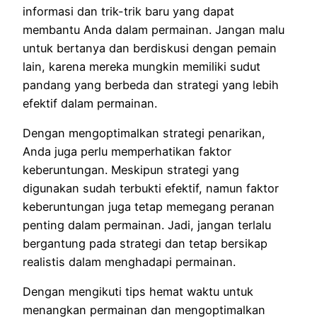
informasi dan trik-trik baru yang dapat
membantu Anda dalam permainan. Jangan malu
untuk bertanya dan berdiskusi dengan pemain
lain, karena mereka mungkin memiliki sudut
pandang yang berbeda dan strategi yang lebih
efektif dalam permainan.
Dengan mengoptimalkan strategi penarikan,
Anda juga perlu memperhatikan faktor
keberuntungan. Meskipun strategi yang
digunakan sudah terbukti efektif, namun faktor
keberuntungan juga tetap memegang peranan
penting dalam permainan. Jadi, jangan terlalu
bergantung pada strategi dan tetap bersikap
realistis dalam menghadapi permainan.
Dengan mengikuti tips hemat waktu untuk
menangkan permainan dan mengoptimalkan