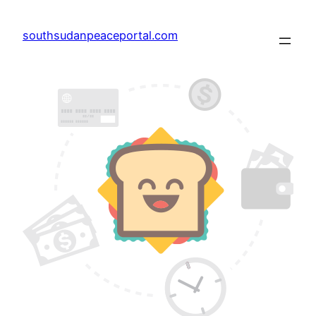
Skip
to
southsudanpeaceportal.com
content