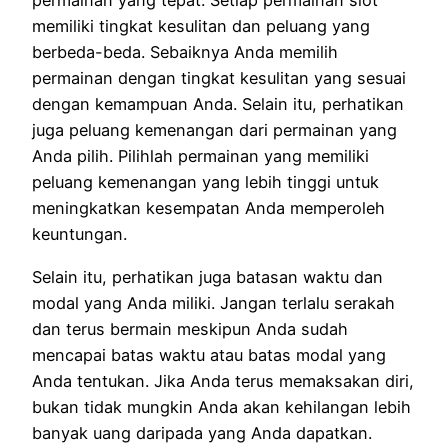
permainan yang tepat. Setiap permainan slot
memiliki tingkat kesulitan dan peluang yang
berbeda-beda. Sebaiknya Anda memilih
permainan dengan tingkat kesulitan yang sesuai
dengan kemampuan Anda. Selain itu, perhatikan
juga peluang kemenangan dari permainan yang
Anda pilih. Pilihlah permainan yang memiliki
peluang kemenangan yang lebih tinggi untuk
meningkatkan kesempatan Anda memperoleh
keuntungan.
Selain itu, perhatikan juga batasan waktu dan
modal yang Anda miliki. Jangan terlalu serakah
dan terus bermain meskipun Anda sudah
mencapai batas waktu atau batas modal yang
Anda tentukan. Jika Anda terus memaksakan diri,
bukan tidak mungkin Anda akan kehilangan lebih
banyak uang daripada yang Anda dapatkan.