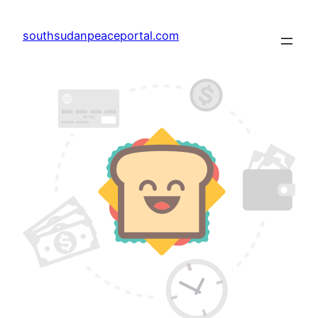
Skip
to
southsudanpeaceportal.com
content