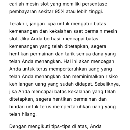
carilah mesin slot yang memiliki persentase
pembayaran sekitar 95% atau lebih tinggi.
Terakhir, jangan lupa untuk mengatur batas
kemenangan dan kekalahan saat bermain mesin
slot. Jika Anda berhasil mencapai batas
kemenangan yang telah ditetapkan, segera
hentikan permainan dan tarik semua dana yang
telah Anda menangkan. Hal ini akan mencegah
Anda untuk terus mempertaruhkan uang yang
telah Anda menangkan dan meminimalkan risiko
kehilangan uang yang sudah didapat. Sebaliknya,
jika Anda mencapai batas kekalahan yang telah
ditetapkan, segera hentikan permainan dan
hindari untuk terus mempertaruhkan uang yang
telah hilang.
Dengan mengikuti tips-tips di atas, Anda